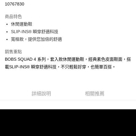
LINE Pay
10767830
大哥付你分期
商品特色
相關說明
休閒運動鞋
【大哥付你分期使用說明】
ATM付款
1.本服務由台灣大哥大提供，台灣大哥大用戶可立即使用無須另外申請。
SLIP-INS® 瞬穿舒適科技
2.付款方式選擇「大哥付你分期」，訂單成立後會自動跳轉到大哥付的交易
寬楦款，提供您加倍的舒適
流程，驗證手機門號後，選擇欲分期的期數、繳款截止日，確認付款後即完
運送方式
成交易。
銷售重點
3.實際核准額度、可分期數及費用金額請依後續交易確認頁面所載為準。
宅配
4.訂單成立30分鐘內，如未前往確認交易或遇審核未通過，訂單將自動取
BOBS SQUAD 4 系列，套入款休閒運動鞋，經典素色皮面鞋面，搭
每筆NT$100，滿NT$2,500(含以上)免運費
消。如遇「轉專審核」未通過狀況，表示未達大哥付你分期系統評分，恕無
載SLIP-INS® 瞬穿舒適科技，不只輕鬆好穿，也簡單百搭。
法說明評估內容。
【繳款方式說明】
1.分期款項不併入電信帳單，「大哥付你分期」於每月結算日後寄送繳費提
醒簡訊。
2.透過簡訊連結打開帳單後，可選擇「超商條碼／台灣大直營門市／銀行轉
詳細說明
相關推薦
帳／街口支付／iPASS MONEY」等通路繳費。
【注意事項】
1.本服務係由「台灣大哥大股份有限公司」（以下簡稱本公司）所提供，讓
用戶於交易時，得透過本服務購買商品或服務，並由商店將買賣／分期付款
買賣價金債權讓與本公司後，依約使用本公司帳單繳交帳款。
2.基於同意付款使用「大哥付你分期」之契約關係目的，商店將以您的個人
資料（包含姓名、電話或地址）提供予台灣大哥大進項蒐集、處理及利用，