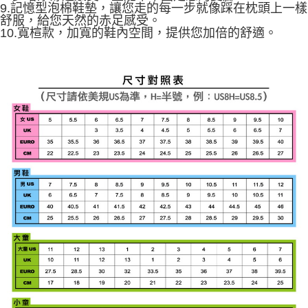
9.記憶型泡棉鞋墊，讓您走的每一步就像踩在枕頭上一樣
舒服，給您天然的赤足感受。
10.寬楦款，加寬的鞋內空間，提供您加倍的舒適。