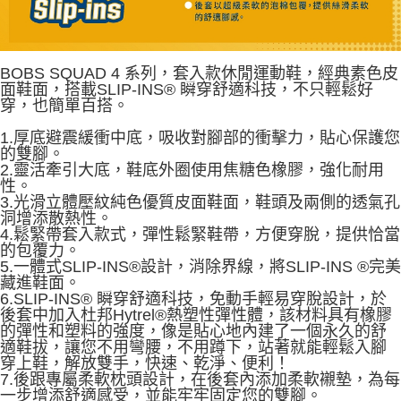
BOBS SQUAD 4 系列，套入款休閒運動鞋，經典素色皮
面鞋面，搭載SLIP-INS® 瞬穿舒適科技，不只輕鬆好
穿，也簡單百搭。
1.厚底避震緩衝中底，吸收對腳部的衝擊力，貼心保護您
的雙腳。
2.靈活牽引大底，鞋底外圈使用焦糖色橡膠，強化耐用
性。
3.光滑立體壓紋純色優質皮面鞋面，鞋頭及兩側的透氣孔
洞增添散熱性。
4.鬆緊帶套入款式，彈性鬆緊鞋帶，方便穿脫，提供恰當
的包覆力。
5.一體式SLIP-INS®設計，消除界線，將SLIP-INS ®完美
藏進鞋面。
6.SLIP-INS® 瞬穿舒適科技，免動手輕易穿脫設計，於
後套中加入杜邦Hytrel®熱塑性彈性體，該材料具有橡膠
的彈性和塑料的強度，像是貼心地內建了一個永久的舒
適鞋拔，讓您不用彎腰，不用蹲下，站著就能輕鬆入腳
穿上鞋，解放雙手，快速、乾淨、便利！
7.後跟專屬柔軟枕頭設計，在後套內添加柔軟襯墊，為每
一步增添舒適感受，並能牢牢固定您的雙腳。