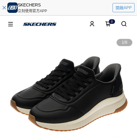
SKECHERS
開啟APP
立刻使用官方APP
0
1
/
8