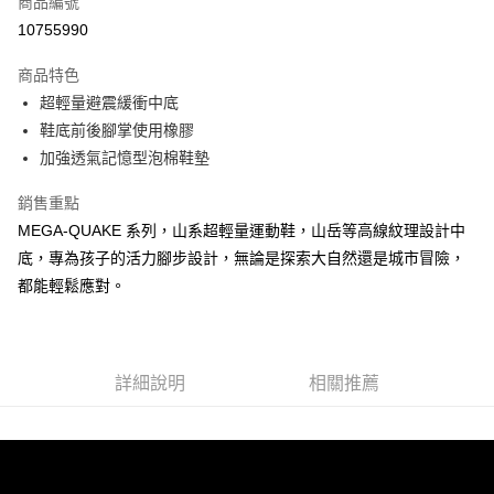
商品編號
LINE Pay
10755990
大哥付你分期
商品特色
相關說明
超輕量避震緩衝中底
【大哥付你分期使用說明】
ATM付款
1.本服務由台灣大哥大提供，台灣大哥大用戶可立即使用無須另外申請。
鞋底前後腳掌使用橡膠
2.付款方式選擇「大哥付你分期」，訂單成立後會自動跳轉到大哥付的交易
加強透氣記憶型泡棉鞋墊
流程，驗證手機門號後，選擇欲分期的期數、繳款截止日，確認付款後即完
運送方式
成交易。
銷售重點
3.實際核准額度、可分期數及費用金額請依後續交易確認頁面所載為準。
宅配
4.訂單成立30分鐘內，如未前往確認交易或遇審核未通過，訂單將自動取
MEGA-QUAKE 系列，山系超輕量運動鞋，山岳等高線紋理設計中
每筆NT$100，滿NT$2,500(含以上)免運費
消。如遇「轉專審核」未通過狀況，表示未達大哥付你分期系統評分，恕無
底，專為孩子的活力腳步設計，無論是探索大自然還是城市冒險，
法說明評估內容。
都能輕鬆應對。
【繳款方式說明】
1.分期款項不併入電信帳單，「大哥付你分期」於每月結算日後寄送繳費提
醒簡訊。
2.透過簡訊連結打開帳單後，可選擇「超商條碼／台灣大直營門市／銀行轉
帳／街口支付／iPASS MONEY」等通路繳費。
詳細說明
相關推薦
【注意事項】
1.本服務係由「台灣大哥大股份有限公司」（以下簡稱本公司）所提供，讓
用戶於交易時，得透過本服務購買商品或服務，並由商店將買賣／分期付款
買賣價金債權讓與本公司後，依約使用本公司帳單繳交帳款。
2.基於同意付款使用「大哥付你分期」之契約關係目的，商店將以您的個人