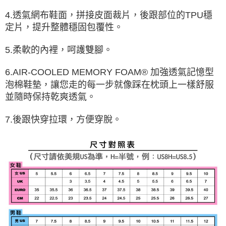
4.透氣網布鞋面，拼接皮面裁片，後跟部位的TPU穩
定片，提升整體穩固包覆性。
5.柔軟的內裡，呵護雙腳。
6.AIR-COOLED MEMORY FOAM® 加強透氣記憶型
泡棉鞋墊，讓您走的每一步就像踩在枕頭上一樣舒服
並隨時保持乾爽透氣。
7.後跟快穿拉環，方便穿脫。