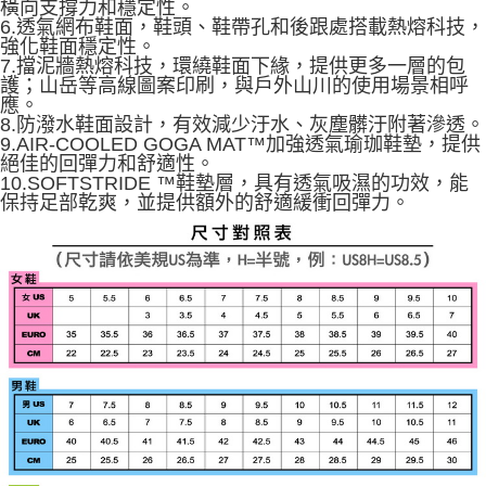
橫向支撐力和穩定性。
6.透氣網布鞋面，鞋頭、鞋帶孔和後跟處搭載熱熔科技，
強化鞋面穩定性。
7.擋泥牆熱熔科技，環繞鞋面下緣，提供更多一層的包
護；山岳等高線圖案印刷，與戶外山川的使用場景相呼
應。
8.防潑水鞋面設計，有效減少汙水、灰塵髒汙附著滲透。
9.AIR-COOLED GOGA MAT™加強透氣瑜珈鞋墊，提供
絕佳的回彈力和舒適性。
10.SOFTSTRIDE ™鞋墊層，具有透氣吸濕的功效，能
保持足部乾爽，並提供額外的舒適緩衝回彈力。