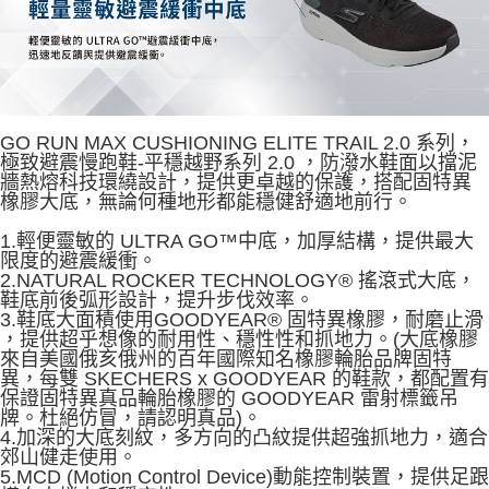
GO RUN MAX CUSHIONING ELITE TRAIL 2.0 系列，
極致避震慢跑鞋-平穩越野系列 2.0 ，防潑水鞋面以擋泥
牆熱熔科技環繞設計，提供更卓越的保護，搭配固特異
橡膠大底，無論何種地形都能穩健舒適地前行。
1.輕便靈敏的 ULTRA GO™中底，加厚結構，提供最大
限度的避震緩衝。
2.NATURAL ROCKER TECHNOLOGY® 搖滾式大底，
鞋底前後弧形設計，提升步伐效率。
3.鞋底大面積使用GOODYEAR® 固特異橡膠，耐磨止滑
，提供超乎想像的耐用性、穩性性和抓地力。(大底橡膠
來自美國俄亥俄州的百年國際知名橡膠輪胎品牌固特
異，每雙 SKECHERS x GOODYEAR 的鞋款，都配置有
保證固特異真品輪胎橡膠的 GOODYEAR 雷射標籤吊
牌。杜絕仿冒，請認明真品)。
4.加深的大底刻紋，多方向的凸紋提供超強抓地力，適合
郊山健走使用。
5.MCD (Motion Control Device)動能控制裝置，提供足跟