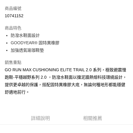
信用卡一次付款
商品編號
LINE Pay
10741152
大哥付你分期
商品特色
相關說明
防潑水鞋面設計
【大哥付你分期使用說明】
ATM付款
1.本服務由台灣大哥大提供，台灣大哥大用戶可立即使用無須另外申請。
GOODYEAR® 固特異橡膠
2.付款方式選擇「大哥付你分期」，訂單成立後會自動跳轉到大哥付的交易
加強透氣瑜珈鞋墊
流程，驗證手機門號後，選擇欲分期的期數、繳款截止日，確認付款後即完
運送方式
成交易。
銷售重點
3.實際核准額度、可分期數及費用金額請依後續交易確認頁面所載為準。
宅配
4.訂單成立30分鐘內，如未前往確認交易或遇審核未通過，訂單將自動取
GO RUN MAX CUSHIONING ELITE TRAIL 2.0 系列，極致避震慢
每筆NT$100，滿NT$2,500(含以上)免運費
消。如遇「轉專審核」未通過狀況，表示未達大哥付你分期系統評分，恕無
跑鞋-平穩越野系列 2.0 ，防潑水鞋面以擋泥牆熱熔科技環繞設計，
法說明評估內容。
提供更卓越的保護，搭配固特異橡膠大底，無論何種地形都能穩健
【繳款方式說明】
1.分期款項不併入電信帳單，「大哥付你分期」於每月結算日後寄送繳費提
舒適地前行。
醒簡訊。
2.透過簡訊連結打開帳單後，可選擇「超商條碼／台灣大直營門市／銀行轉
帳／街口支付／iPASS MONEY」等通路繳費。
【注意事項】
詳細說明
相關推薦
1.本服務係由「台灣大哥大股份有限公司」（以下簡稱本公司）所提供，讓
用戶於交易時，得透過本服務購買商品或服務，並由商店將買賣／分期付款