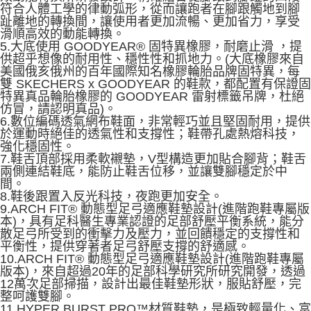
符合人體工學的律動弧形，從而讓跑者在腳跟觸地到腳
趾離地的轉換間，讓使用者更加流暢、更加省力，享受
滑順高效的動能轉換。
5.大底使用 GOODYEAR® 固特異橡膠，耐磨止滑 ，提
供超乎想像的耐用性、穩性性和抓地力。(大底橡膠來自
美國俄亥俄州的百年國際知名橡膠輪胎品牌固特異，每
雙 SKECHERS x GOODYEAR 的鞋款，都配置有保證固
特異真品輪胎橡膠的 GOODYEAR 雷射標籤吊牌，杜絕
仿冒，請認明真品)。
6.數位編碼透氣網布鞋面，非常輕巧並且堅固耐用，提供
於運動時絕佳的透氣性和支撐性；鞋帶孔處熱熔科技，
強化穩固性。
7.鞋舌頂部採用柔軟襯墊，V型構造更加貼合腳背；鞋舌
兩側連結鞋底，能防止鞋舌位移，並讓雙腳穩定於中
間。
8.鞋後跟置入反光科技，夜跑更加安全。
9.ARCH FIT® 動態型足弓適應鞋墊設計(進階跑鞋專屬版
本)，具有足科醫生專業認證的足部舒壓平衡系統，能分
散足弓所受到的衝擊力及壓力，並回饋穩定的支撐性和
平衡性，提供穿著者足弓舒壓支撐的舒適感。
10.ARCH FIT® 動態型足弓適應鞋墊設計(進階跑鞋專屬
版本)，來自超過20年的足部科學研究所研究開發，透過
12萬次足部掃描，設計出最佳鞋墊形狀，服貼舒壓，完
整呵護雙腳。
11.HYPER BURST PRO™材質鞋墊，是極致輕量化、富