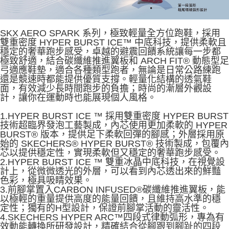
SKX AERO SPARK 系列，極致輕量全方位跑鞋，採用
雙重密度 HYPER BURST ICE™ 中底科技，提供柔軟且
穩定的奢華跑步感受，卓越的避震回饋系統讓每一步都
極致舒適，結合碳纖維推進翼板和 ARCH FIT® 動態型足
弓適應鞋墊，適合各種類型跑者，無論是日常公路練跑
還是競速時都能提供優質支撐。輕量化結構的透氣鞋
面，有效減少長時間跑步的負擔；時尚的漸層外觀設
計，讓你在運動時也能展現個人風格。
1.HYPER BURST ICE ™ 採用雙重密度 HYPER BURST
技術超臨界發泡工藝製成，內芯使用更加柔軟的 HYPER
BURST® 版本，提供足下柔軟回彈的腳感；外層採用原
始的 SKECHERS® HYPER BURST® 技術製成，包覆內
芯以提供穩定性，實現柔軟但又穩定的奢華跑步感受。
2.HYPER BURST ICE ™ 雙重冰晶中底科技，在視覺設
計上，從微微透光的外層，可以看到內芯透出來的鮮豔
色彩，極具吸睛效果。
3.前腳掌置入CARBON INFUSED®碳纖維推進翼板，能
以極輕的重量提供高度的能量回饋，且維持高水準的穩
定性；獨有的H型設計，保證前腳掌活動的靈活性。
4.SKECHERS HYPER ARC™四段式律動弧形，專為有
效動能轉換所研發設計，精確結合從腳跟到腳趾的四段