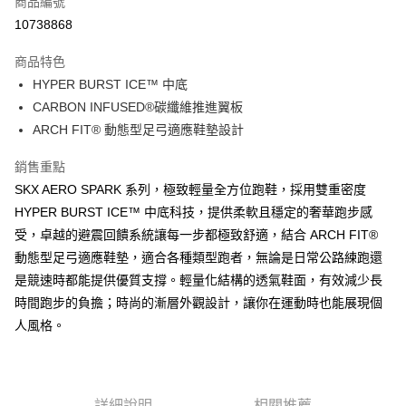
商品編號
LINE Pay
10738868
大哥付你分期
商品特色
相關說明
HYPER BURST ICE™ 中底
【大哥付你分期使用說明】
ATM付款
1.本服務由台灣大哥大提供，台灣大哥大用戶可立即使用無須另外申請。
CARBON INFUSED®碳纖維推進翼板
2.付款方式選擇「大哥付你分期」，訂單成立後會自動跳轉到大哥付的交易
ARCH FIT® 動態型足弓適應鞋墊設計
流程，驗證手機門號後，選擇欲分期的期數、繳款截止日，確認付款後即完
運送方式
成交易。
銷售重點
3.實際核准額度、可分期數及費用金額請依後續交易確認頁面所載為準。
宅配
4.訂單成立30分鐘內，如未前往確認交易或遇審核未通過，訂單將自動取
SKX AERO SPARK 系列，極致輕量全方位跑鞋，採用雙重密度
每筆NT$100，滿NT$2,500(含以上)免運費
消。如遇「轉專審核」未通過狀況，表示未達大哥付你分期系統評分，恕無
HYPER BURST ICE™ 中底科技，提供柔軟且穩定的奢華跑步感
法說明評估內容。
受，卓越的避震回饋系統讓每一步都極致舒適，結合 ARCH FIT®
【繳款方式說明】
1.分期款項不併入電信帳單，「大哥付你分期」於每月結算日後寄送繳費提
動態型足弓適應鞋墊，適合各種類型跑者，無論是日常公路練跑還
醒簡訊。
是競速時都能提供優質支撐。輕量化結構的透氣鞋面，有效減少長
2.透過簡訊連結打開帳單後，可選擇「超商條碼／台灣大直營門市／銀行轉
帳／街口支付／iPASS MONEY」等通路繳費。
時間跑步的負擔；時尚的漸層外觀設計，讓你在運動時也能展現個
人風格。
【注意事項】
1.本服務係由「台灣大哥大股份有限公司」（以下簡稱本公司）所提供，讓
用戶於交易時，得透過本服務購買商品或服務，並由商店將買賣／分期付款
買賣價金債權讓與本公司後，依約使用本公司帳單繳交帳款。
2.基於同意付款使用「大哥付你分期」之契約關係目的，商店將以您的個人
詳細說明
相關推薦