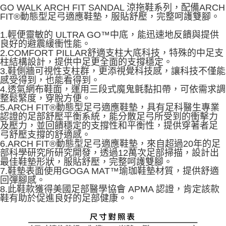
GO WALK ARCH FIT SANDAL 涼拖鞋系列，配備ARCH
FIT®動態型足弓適應鞋墊，服貼舒壓，完整呵護雙腳。
1.輕便靈敏的 ULTRA GO™中底，能迅速地反饋與提供
良好的避震緩衝性能。
2.COMFORT PILLAR舒適支柱大底科技，特殊的中足支
柱結構設計，提供中足更全面的支撐穩定。
3.鞋側牆可視性支柱群，更添視覺科技感，讓科技不僅能
感受得到，也能看得到。
4.透氣網布鞋面，運用三段式魔鬼氈黏扣帶，可依需求調
整鬆緊度，穿脫方便。
5.ARCH FIT®動態型足弓適應鞋墊，具有足科醫生專業
認證的足部舒壓平衡系統，能分散足弓所受到的衝擊力
及壓力，並回饋穩定的支撐性和平衡性，提供穿著者足
弓舒壓支撐的舒適感。
6.ARCH FIT®動態型足弓適應鞋墊，來自超過20年的足
部科學研究所研究開發，透過12萬次足部掃描，設計出
最佳鞋墊形狀，服貼舒壓，完整呵護雙腳。
7.鞋墊表面使用GOGA MAT™瑜珈鞋墊材質，提供舒適
回彈腳感。
8.此鞋款獲得美國足部醫學協會 APMA 認證，肯定該款
鞋有助於促進良好的足部健康。。