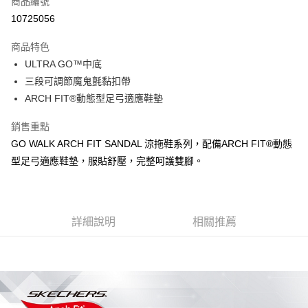
商品編號
LINE Pay
10725056
大哥付你分期
商品特色
相關說明
ULTRA GO™中底
【大哥付你分期使用說明】
ATM付款
1.本服務由台灣大哥大提供，台灣大哥大用戶可立即使用無須另外申請。
三段可調節魔鬼氈黏扣帶
2.付款方式選擇「大哥付你分期」，訂單成立後會自動跳轉到大哥付的交易
ARCH FIT®動態型足弓適應鞋墊
流程，驗證手機門號後，選擇欲分期的期數、繳款截止日，確認付款後即完
運送方式
成交易。
銷售重點
3.實際核准額度、可分期數及費用金額請依後續交易確認頁面所載為準。
宅配
4.訂單成立30分鐘內，如未前往確認交易或遇審核未通過，訂單將自動取
GO WALK ARCH FIT SANDAL 涼拖鞋系列，配備ARCH FIT®動態
每筆NT$100，滿NT$2,500(含以上)免運費
消。如遇「轉專審核」未通過狀況，表示未達大哥付你分期系統評分，恕無
型足弓適應鞋墊，服貼舒壓，完整呵護雙腳。
法說明評估內容。
【繳款方式說明】
1.分期款項不併入電信帳單，「大哥付你分期」於每月結算日後寄送繳費提
醒簡訊。
2.透過簡訊連結打開帳單後，可選擇「超商條碼／台灣大直營門市／銀行轉
詳細說明
相關推薦
帳／街口支付／iPASS MONEY」等通路繳費。
【注意事項】
1.本服務係由「台灣大哥大股份有限公司」（以下簡稱本公司）所提供，讓
用戶於交易時，得透過本服務購買商品或服務，並由商店將買賣／分期付款
買賣價金債權讓與本公司後，依約使用本公司帳單繳交帳款。
2.基於同意付款使用「大哥付你分期」之契約關係目的，商店將以您的個人