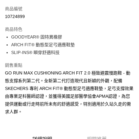
信用卡一次付款
商品編號
LINE Pay
10724899
大哥付你分期
商品特色
相關說明
GOODYEAR® 固特異橡膠
【大哥付你分期使用說明】
ATM付款
1.本服務由台灣大哥大提供，台灣大哥大用戶可立即使用無須另外申請。
ARCH FIT® 動態型足弓適應鞋墊
2.付款方式選擇「大哥付你分期」，訂單成立後會自動跳轉到大哥付的交易
SLIP-INS® 瞬穿舒適科技
流程，驗證手機門號後，選擇欲分期的期數、繳款截止日，確認付款後即完
運送方式
成交易。
銷售重點
3.實際核准額度、可分期數及費用金額請依後續交易確認頁面所載為準。
宅配
4.訂單成立30分鐘內，如未前往確認交易或遇審核未通過，訂單將自動取
GO RUN MAX CUSHIONING ARCH FIT 2.0 極致避震慢跑鞋 - 動
每筆NT$100，滿NT$2,500(含以上)免運費
消。如遇「轉專審核」未通過狀況，表示未達大哥付你分期系統評分，恕無
態支撐系列第二代。全新第二代打造現代且新穎的外觀，配備
法說明評估內容。
SKECHERS 專利 ARCH FIT® 動態型足弓適應鞋墊，足弓支撐效果
【繳款方式說明】
1.分期款項不併入電信帳單，「大哥付你分期」於每月結算日後寄送繳費提
由專業足科醫師認證，並獲得美國足部醫學協會APMA認證，為您
醒簡訊。
提供運動或行走時前所未有的舒適感受，特別適用於久站久走的需
2.透過簡訊連結打開帳單後，可選擇「超商條碼／台灣大直營門市／銀行轉
帳／街口支付／iPASS MONEY」等通路繳費。
求人群。
【注意事項】
1.本服務係由「台灣大哥大股份有限公司」（以下簡稱本公司）所提供，讓
用戶於交易時，得透過本服務購買商品或服務，並由商店將買賣／分期付款