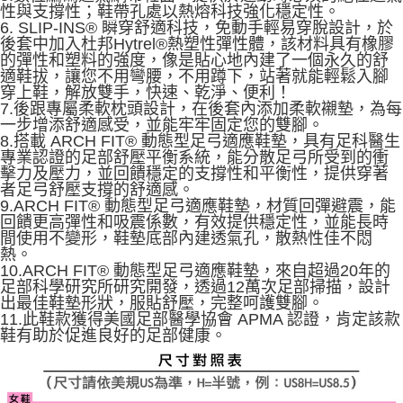
性與支撐性；鞋帶孔處以熱熔科技強化穩定性。
6. SLIP-INS® 瞬穿舒適科技，免動手輕易穿脫設計，於
後套中加入杜邦Hytrel®熱塑性彈性體，該材料具有橡膠
的彈性和塑料的強度，像是貼心地內建了一個永久的舒
適鞋拔，讓您不用彎腰，不用蹲下，站著就能輕鬆入腳
穿上鞋，解放雙手，快速、乾淨、便利！
7.後跟專屬柔軟枕頭設計，在後套內添加柔軟襯墊，為每
一步增添舒適感受，並能牢牢固定您的雙腳。
8.搭載 ARCH FIT® 動態型足弓適應鞋墊，具有足科醫生
專業認證的足部舒壓平衡系統，能分散足弓所受到的衝
擊力及壓力，並回饋穩定的支撐性和平衡性，提供穿著
者足弓舒壓支撐的舒適感。
9.ARCH FIT® 動態型足弓適應鞋墊，材質回彈避震，能
回饋更高彈性和吸震係數，有效提供穩定性，並能長時
間使用不變形，鞋墊底部內建透氣孔，散熱性佳不悶
熱。
10.ARCH FIT® 動態型足弓適應鞋墊，來自超過20年的
足部科學研究所研究開發，透過12萬次足部掃描，設計
出最佳鞋墊形狀，服貼舒壓，完整呵護雙腳。
11.此鞋款獲得美國足部醫學協會 APMA 認證，肯定該款
鞋有助於促進良好的足部健康。