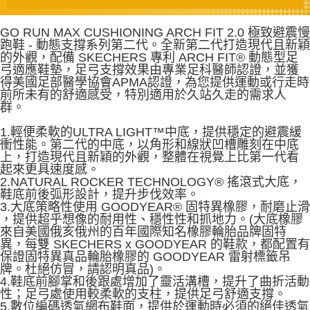
GO RUN MAX CUSHIONING ARCH FIT 2.0 極致避震慢
跑鞋 - 動態支撐系列第二代。全新第二代打造現代且新穎
的外觀，配備 SKECHERS 專利 ARCH FIT® 動態型足
弓適應鞋墊，足弓支撐效果由專業足科醫師認證，並獲
得美國足部醫學協會APMA認證，為您提供運動或行走時
前所未有的舒適感受，特別適用於久站久走的需求人
群。
1.輕便柔軟的ULTRA LIGHT™中底，提供穩定的避震緩
衝性能。第二代的中底，以角形和線狀凹槽雕刻在中底
上，打造現代且新穎的外觀，整體在視覺上比第一代看
起來更具速度感。
2.NATURAL ROCKER TECHNOLOGY® 搖滾式大底，
鞋底前後弧形設計，提升步伐效率。
3.大底策略性使用 GOODYEAR® 固特異橡膠，耐磨止滑
，提供超乎想像的耐用性、穩性性和抓地力。(大底橡膠
來自美國俄亥俄州的百年國際知名橡膠輪胎品牌固特
異，每雙 SKECHERS x GOODYEAR 的鞋款，都配置有
保證固特異真品輪胎橡膠的 GOODYEAR 雷射標籤吊
牌。杜絕仿冒，請認明真品)。
4.鞋底前腳掌和後跟處增加了靈活溝槽，提升了曲折活動
性；足弓處使用較柔軟的支柱，提供足弓舒適支撐。
5.數位編碼透氣網布鞋面，提供於運動時必須的絕佳透氣