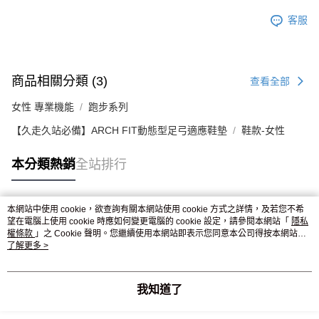
客服
商品相關分類 (3)
查看全部
女性 專業機能
跑步系列
【久走久站必備】ARCH FIT動態型足弓適應鞋墊
鞋款-女性
本分類熱銷
全站排行
本網站中使用 cookie，欲查詢有關本網站使用 cookie 方式之詳情，及若您不希
熱門標籤
望在電腦上使用 cookie 時應如何變更電腦的 cookie 設定，請參閱本網站「
隱私
權條款
」之 Cookie 聲明。您繼續使用本網站即表示您同意本公司得按本網站使
用條款之 Cookie 聲明使用 cookie。
了解更多 >
我知道了