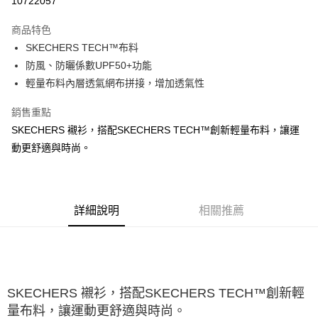
10722057
大哥付你分期
商品特色
相關說明
SKECHERS TECH™布料
【大哥付你分期使用說明】
ATM付款
1.本服務由台灣大哥大提供，台灣大哥大用戶可立即使用無須另外申請。
防風、防曬係數UPF50+功能
2.付款方式選擇「大哥付你分期」，訂單成立後會自動跳轉到大哥付的交易
輕量布料內層透氣網布拼接，增加透氣性
流程，驗證手機門號後，選擇欲分期的期數、繳款截止日，確認付款後即完
運送方式
成交易。
銷售重點
3.實際核准額度、可分期數及費用金額請依後續交易確認頁面所載為準。
宅配
4.訂單成立30分鐘內，如未前往確認交易或遇審核未通過，訂單將自動取
SKECHERS 襯衫，搭配SKECHERS TECH™創新輕量布料，讓運
每筆NT$100，滿NT$2,500(含以上)免運費
消。如遇「轉專審核」未通過狀況，表示未達大哥付你分期系統評分，恕無
動更舒適與時尚。
法說明評估內容。
【繳款方式說明】
1.分期款項不併入電信帳單，「大哥付你分期」於每月結算日後寄送繳費提
醒簡訊。
2.透過簡訊連結打開帳單後，可選擇「超商條碼／台灣大直營門市／銀行轉
詳細說明
相關推薦
帳／街口支付／iPASS MONEY」等通路繳費。
【注意事項】
1.本服務係由「台灣大哥大股份有限公司」（以下簡稱本公司）所提供，讓
用戶於交易時，得透過本服務購買商品或服務，並由商店將買賣／分期付款
買賣價金債權讓與本公司後，依約使用本公司帳單繳交帳款。
SKECHERS 襯衫，搭配SKECHERS TECH™創新輕
2.基於同意付款使用「大哥付你分期」之契約關係目的，商店將以您的個人
資料（包含姓名、電話或地址）提供予台灣大哥大進項蒐集、處理及利用，
量布料，讓運動更舒適與時尚。