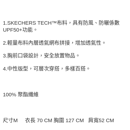
由本公司與您本人進行分期帳單所需資料之確認、核對及更正。
3.完整用戶服務條款，請詳閱以下連結：
https://oppay.tw/userRule
1.SKECHERS TECH™布料，具有防風、防曬係數
UPF50+功能。
2.輕量布料內層透氣網布拼接，增加透氣性。
3.胸前口袋設計，安全放置物品。
4.中性版型，可層次穿搭，多樣百搭。
100% 聚酯纖維
尺寸M 衣長 70 CM 胸圍 127 CM 肩寬52 CM