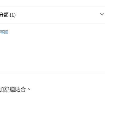
「轉專審核」未通過狀況，表示未達大哥付你分期系統評分，恕
00，滿NT$2,500(含以上)免運費
評估內容。
類 (1)
式說明】
項不併入電信帳單，「大哥付你分期」於每月結算日後寄送繳費提
帽子
客服
訊連結打開帳單後，可選擇「超商條碼／台灣大直營門市／銀行轉
付／iPASS MONEY」等通路繳費。
項】
係由「台灣大哥大股份有限公司」（以下簡稱本公司）所提供，讓
易時，得透過本服務購買商品或服務，並由商店將買賣／分期付
金債權讓與本公司後，依約使用本公司帳單繳交帳款。
意付款使用「大哥付你分期」之契約關係目的，商店將以您的個人
含姓名、電話或地址）提供予台灣大哥大進項蒐集、處理及利
公司與您本人進行分期帳單所需資料之確認、核對及更正。
戶服務條款，請詳閱以下連結：
https://oppay.tw/userRule
更加舒適貼合。