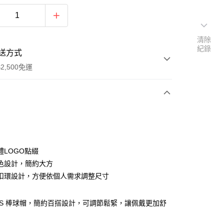
清除
紀錄
送方式
2,500免運
次付款
分期
體LOGO點綴
色設計，簡約大方
你分期使用說明】
扣環設計，方便依個人需求調整尺寸
由台灣大哥大提供，台灣大哥大用戶可立即使用無須另外申請。
式選擇「大哥付你分期」，訂單成立後會自動跳轉到大哥付的交易
證手機門號後，選擇欲分期的期數、繳款截止日，確認付款後即
ERS 棒球帽，簡約百搭設計，可調節鬆緊，讓佩戴更加舒
。
准額度、可分期數及費用金額請依後續交易確認頁面所載為準。
立30分鐘內，如未前往確認交易或遇審核未通過，訂單將自動取