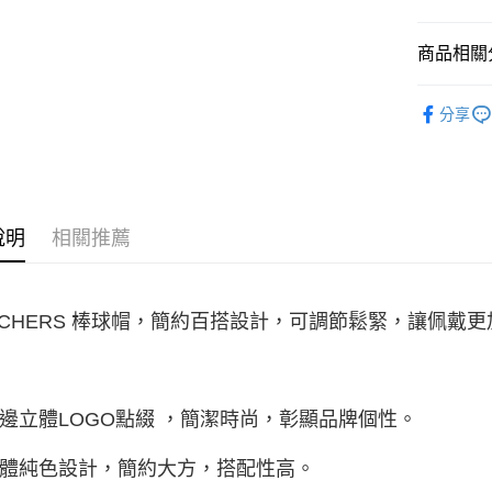
宅配
消。如遇
每筆NT$1
無法說明
商品相關分
【繳款方
1.分期款
配件系列
醒簡訊。
分享
2.透過簡
帳／街口支
【注意事
1.本服務
用戶於交
說明
相關推薦
款買賣價
2.基於同
資料（包
用，由本
3.完整用
ECHERS 棒球帽，簡約百搭設計，可調節鬆緊，讓佩戴
 側邊立體LOGO點綴 ，簡潔時尚，彰顯品牌個性。
 整體純色設計，簡約大方，搭配性高。