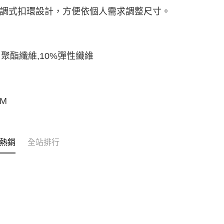
 可調式扣環設計，方便依個人需求調整尺寸。
% 聚酯纖維,10%彈性纖維
CM
熱銷
全站排行