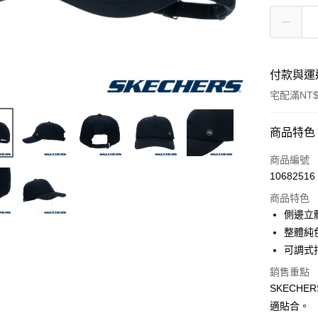
付款與運
宅配滿NT$
付款方式
商品特色
信用卡一
商品編號
10682516
LINE Pay
商品特色
大哥付你
側邊立
相關說明
整體純
【大哥付
可調式
ATM付款
1.本服務
2.付款方
銷售重點
流程，驗
SKECH
完成交易
運送方式
3.實際核
適貼合。
4.訂單成