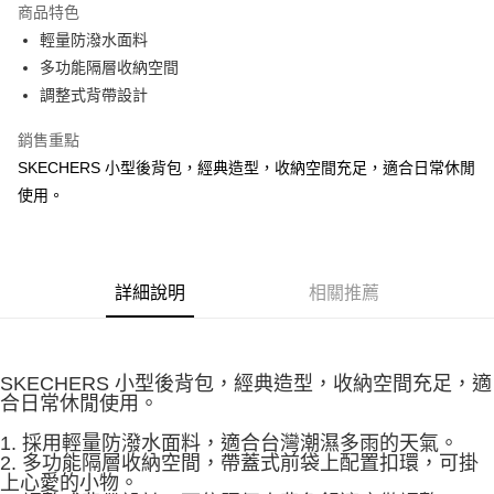
商品特色
相關說明
輕量防潑水面料
【大哥付你分期使用說明】
ATM付款
1.本服務由台灣大哥大提供，台灣大哥大用戶可立即使用無須另外申請。
多功能隔層收納空間
2.付款方式選擇「大哥付你分期」，訂單成立後會自動跳轉到大哥付的交易
調整式背帶設計
流程，驗證手機門號後，選擇欲分期的期數、繳款截止日，確認付款後即完
運送方式
成交易。
銷售重點
3.實際核准額度、可分期數及費用金額請依後續交易確認頁面所載為準。
宅配
4.訂單成立30分鐘內，如未前往確認交易或遇審核未通過，訂單將自動取
SKECHERS 小型後背包，經典造型，收納空間充足，適合日常休閒
每筆NT$100，滿NT$2,500(含以上)免運費
消。如遇「轉專審核」未通過狀況，表示未達大哥付你分期系統評分，恕無
使用。
法說明評估內容。
【繳款方式說明】
1.分期款項不併入電信帳單，「大哥付你分期」於每月結算日後寄送繳費提
醒簡訊。
2.透過簡訊連結打開帳單後，可選擇「超商條碼／台灣大直營門市／銀行轉
詳細說明
相關推薦
帳／街口支付／iPASS MONEY」等通路繳費。
【注意事項】
1.本服務係由「台灣大哥大股份有限公司」（以下簡稱本公司）所提供，讓
SKECHERS 小型後背包，經典造型，收納空間充足，適
用戶於交易時，得透過本服務購買商品或服務，並由商店將買賣／分期付款
合日常休閒使用。
買賣價金債權讓與本公司後，依約使用本公司帳單繳交帳款。
2.基於同意付款使用「大哥付你分期」之契約關係目的，商店將以您的個人
1. 採用輕量防潑水面料，適合台灣潮濕多雨的天氣。
資料（包含姓名、電話或地址）提供予台灣大哥大進項蒐集、處理及利用，
2. 多功能隔層收納空間，帶蓋式前袋上配置扣環，可掛
由本公司與您本人進行分期帳單所需資料之確認、核對及更正。
上心愛的小物。
3.完整用戶服務條款，請詳閱以下連結：
https://oppay.tw/userRule