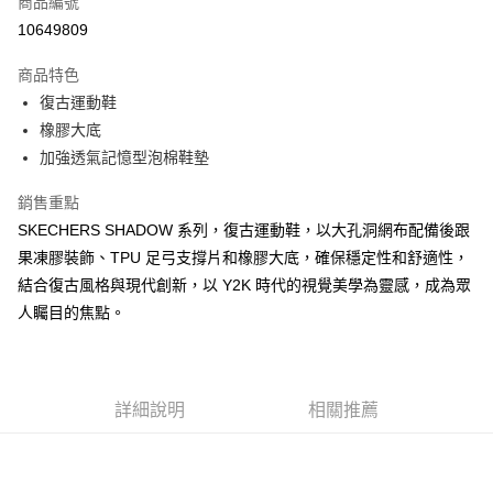
商品編號
LINE Pay
10649809
大哥付你分期
商品特色
相關說明
復古運動鞋
【大哥付你分期使用說明】
ATM付款
1.本服務由台灣大哥大提供，台灣大哥大用戶可立即使用無須另外申請。
橡膠大底
2.付款方式選擇「大哥付你分期」，訂單成立後會自動跳轉到大哥付的交易
加強透氣記憶型泡棉鞋墊
流程，驗證手機門號後，選擇欲分期的期數、繳款截止日，確認付款後即完
運送方式
成交易。
銷售重點
3.實際核准額度、可分期數及費用金額請依後續交易確認頁面所載為準。
宅配
4.訂單成立30分鐘內，如未前往確認交易或遇審核未通過，訂單將自動取
SKECHERS SHADOW 系列，復古運動鞋，以大孔洞網布配備後跟
每筆NT$100，滿NT$2,500(含以上)免運費
消。如遇「轉專審核」未通過狀況，表示未達大哥付你分期系統評分，恕無
果凍膠裝飾、TPU 足弓支撐片和橡膠大底，確保穩定性和舒適性，
法說明評估內容。
結合復古風格與現代創新，以 Y2K 時代的視覺美學為靈感，成為眾
【繳款方式說明】
1.分期款項不併入電信帳單，「大哥付你分期」於每月結算日後寄送繳費提
人矚目的焦點。
醒簡訊。
2.透過簡訊連結打開帳單後，可選擇「超商條碼／台灣大直營門市／銀行轉
帳／街口支付／iPASS MONEY」等通路繳費。
【注意事項】
詳細說明
相關推薦
1.本服務係由「台灣大哥大股份有限公司」（以下簡稱本公司）所提供，讓
用戶於交易時，得透過本服務購買商品或服務，並由商店將買賣／分期付款
買賣價金債權讓與本公司後，依約使用本公司帳單繳交帳款。
2.基於同意付款使用「大哥付你分期」之契約關係目的，商店將以您的個人