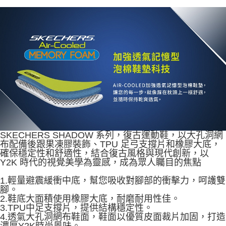
資料（包含姓名、電話或地址）提供予台灣大哥大進項蒐集、處理及利用，
由本公司與您本人進行分期帳單所需資料之確認、核對及更正。
3.完整用戶服務條款，請詳閱以下連結：
https://oppay.tw/userRule
SKECHERS SHADOW 系列，復古運動鞋，以大孔洞網
布配備後跟果凍膠裝飾、TPU 足弓支撐片和橡膠大底，
確保穩定性和舒適性，結合復古風格與現代創新，以
Y2K 時代的視覺美學為靈感，成為眾人矚目的焦點
1.輕量避震緩衝中底，幫您吸收對腳部的衝擊力，呵護雙
腳。
2.鞋底大面積使用橡膠大底，耐磨耐用性佳。
3.TPU中足支撐片，提供結構穩定性。
4.透氣大孔洞網布鞋面，鞋面以優質皮面裁片加固，打造
濃厚Y2K時尚風味。