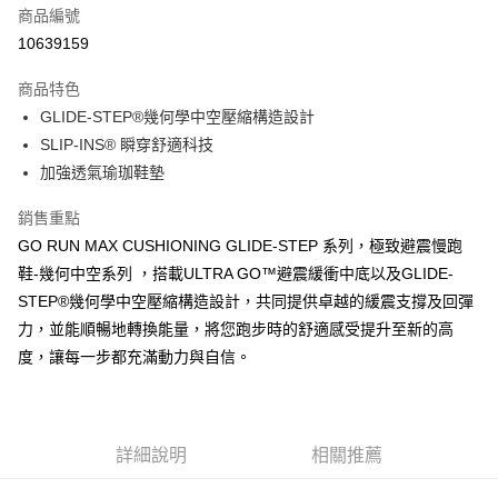
商品編號
LINE Pay
10639159
大哥付你分期
商品特色
相關說明
GLIDE-STEP®幾何學中空壓縮構造設計
【大哥付你分期使用說明】
ATM付款
1.本服務由台灣大哥大提供，台灣大哥大用戶可立即使用無須另外申請。
SLIP-INS® 瞬穿舒適科技
2.付款方式選擇「大哥付你分期」，訂單成立後會自動跳轉到大哥付的交易
加強透氣瑜珈鞋墊
流程，驗證手機門號後，選擇欲分期的期數、繳款截止日，確認付款後即完
運送方式
成交易。
銷售重點
3.實際核准額度、可分期數及費用金額請依後續交易確認頁面所載為準。
宅配
4.訂單成立30分鐘內，如未前往確認交易或遇審核未通過，訂單將自動取
GO RUN MAX CUSHIONING GLIDE-STEP 系列，極致避震慢跑
每筆NT$100，滿NT$2,500(含以上)免運費
消。如遇「轉專審核」未通過狀況，表示未達大哥付你分期系統評分，恕無
鞋-幾何中空系列 ，搭載ULTRA GO™避震緩衝中底以及GLIDE-
法說明評估內容。
STEP®幾何學中空壓縮構造設計，共同提供卓越的緩震支撐及回彈
【繳款方式說明】
1.分期款項不併入電信帳單，「大哥付你分期」於每月結算日後寄送繳費提
力，並能順暢地轉換能量，將您跑步時的舒適感受提升至新的高
醒簡訊。
度，讓每一步都充滿動力與自信。
2.透過簡訊連結打開帳單後，可選擇「超商條碼／台灣大直營門市／銀行轉
帳／街口支付／iPASS MONEY」等通路繳費。
【注意事項】
1.本服務係由「台灣大哥大股份有限公司」（以下簡稱本公司）所提供，讓
詳細說明
相關推薦
用戶於交易時，得透過本服務購買商品或服務，並由商店將買賣／分期付款
買賣價金債權讓與本公司後，依約使用本公司帳單繳交帳款。