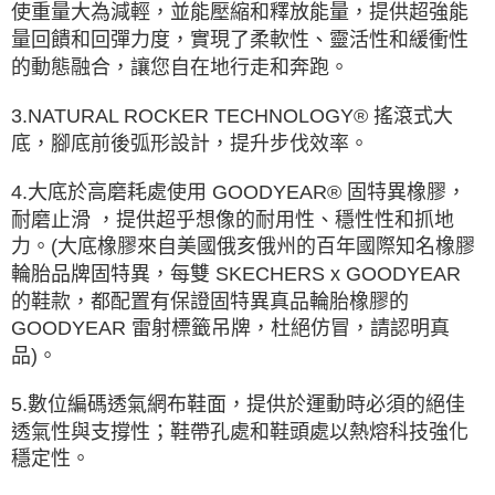
使重量大為減輕，並能壓縮和釋放能量，提供超強能
量回饋和回彈力度，實現了柔軟性、靈活性和緩衝性
的動態融合，讓您自在地行走和奔跑。
3.NATURAL ROCKER TECHNOLOGY® 搖滾式大
底，腳底前後弧形設計，提升步伐效率。
4.大底於高磨耗處使用 GOODYEAR® 固特異橡膠，
耐磨止滑 ，提供超乎想像的耐用性、穩性性和抓地
力。(大底橡膠來自美國俄亥俄州的百年國際知名橡膠
輪胎品牌固特異，每雙 SKECHERS x GOODYEAR
的鞋款，都配置有保證固特異真品輪胎橡膠的
GOODYEAR 雷射標籤吊牌，杜絕仿冒，請認明真
品)。
5.數位編碼透氣網布鞋面，提供於運動時必須的絕佳
透氣性與支撐性；鞋帶孔處和鞋頭處以熱熔科技強化
穩定性。