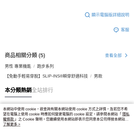
顯示電腦版詳細說明
客服
商品相關分類 (5)
查看全部
男性 專業機能
跑步系列
【免動手輕易穿脫】SLIP-INS®瞬穿舒適科技
男款
本分類熱銷
全站排行
本網站中使用 cookie，欲查詢有關本網站使用 cookie 方式之詳情，及若您不希
熱門標籤
望在電腦上使用 cookie 時應如何變更電腦的 cookie 設定，請參閱本網站「
隱私
權條款
」之 Cookie 聲明。您繼續使用本網站即表示您同意本公司得按本網站使
用條款之 Cookie 聲明使用 cookie。
了解更多 >