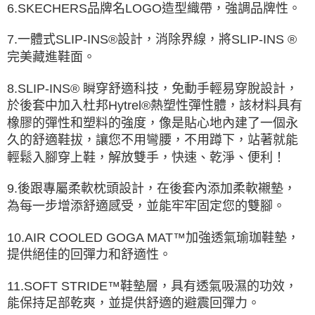
6.SKECHERS品牌名LOGO造型織帶，強調品牌性。
7.一體式SLIP-INS®設計，消除界線，將SLIP-INS ®
完美藏進鞋面。
8.SLIP-INS® 瞬穿舒適科技，免動手輕易穿脫設計，
於後套中加入杜邦Hytrel®熱塑性彈性體，該材料具有
橡膠的彈性和塑料的強度，像是貼心地內建了一個永
久的舒適鞋拔，讓您不用彎腰，不用蹲下，站著就能
輕鬆入腳穿上鞋，解放雙手，快速、乾淨、便利！
9.後跟專屬柔軟枕頭設計，在後套內添加柔軟襯墊，
為每一步增添舒適感受，並能牢牢固定您的雙腳。
10.AIR COOLED GOGA MAT™加強透氣瑜珈鞋墊，
提供絕佳的回彈力和舒適性。
11.SOFT STRIDE™鞋墊層，具有透氣吸濕的功效，
能保持足部乾爽，並提供舒適的避震回彈力。