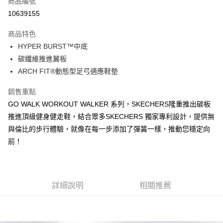
商品編號
LINE Pay
10639155
大哥付你分期
商品特色
相關說明
HYPER BURST™中底
【大哥付你分期使用說明】
ATM付款
1.本服務由台灣大哥大提供，台灣大哥大用戶可立即使用無須另外申請。
碳纖維推進翼板
2.付款方式選擇「大哥付你分期」，訂單成立後會自動跳轉到大哥付的交易
ARCH FIT®動態型足弓適應鞋墊
流程，驗證手機門號後，選擇欲分期的期數、繳款截止日，確認付款後即完
運送方式
成交易。
銷售重點
3.實際核准額度、可分期數及費用金額請依後續交易確認頁面所載為準。
宅配
4.訂單成立30分鐘內，如未前往確認交易或遇審核未通過，訂單將自動取
GO WALK WORKOUT WALKER 系列，SKECHERS隆重推出碳板
每筆NT$100，滿NT$2,500(含以上)免運費
消。如遇「轉專審核」未通過狀況，表示未達大哥付你分期系統評分，恕無
推進頂級健身健走鞋，結合眾多SKECHERS 獨家專利設計，提供無
法說明評估內容。
與倫比的步行體驗，就像在每一步添加了彈簧一樣，推動您穩定向
【繳款方式說明】
1.分期款項不併入電信帳單，「大哥付你分期」於每月結算日後寄送繳費提
前！
醒簡訊。
2.透過簡訊連結打開帳單後，可選擇「超商條碼／台灣大直營門市／銀行轉
帳／街口支付／iPASS MONEY」等通路繳費。
【注意事項】
詳細說明
相關推薦
1.本服務係由「台灣大哥大股份有限公司」（以下簡稱本公司）所提供，讓
用戶於交易時，得透過本服務購買商品或服務，並由商店將買賣／分期付款
買賣價金債權讓與本公司後，依約使用本公司帳單繳交帳款。
2.基於同意付款使用「大哥付你分期」之契約關係目的，商店將以您的個人