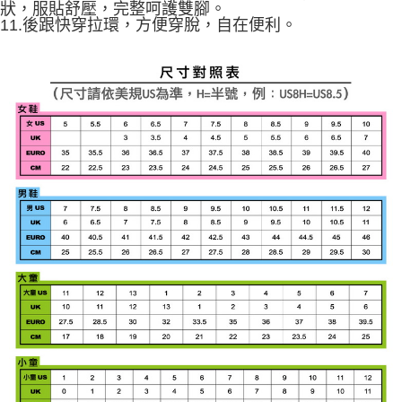
狀，服貼舒壓，完整呵護雙腳。
11.後跟快穿拉環，方便穿脫，自在便利。