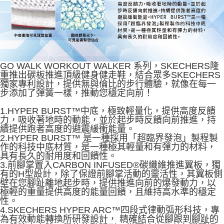
GO WALK WORKOUT WALKER 系列，SKECHERS隆
重推出碳板推進頂級健身健走鞋，結合眾多SKECHERS
獨家專利設計，提供無與倫比的步行體驗，就像在每一
步添加了彈簧一樣，推動您穩定向前！
1.HYPER BURST™中底，極致輕量化，提供高度反饋
力，吸收著地時的動能，並於起步時反饋向前推進，持
續提供跑者高度的避震緩衝能量。
2.HYPER BURST™ 是一種採用「超臨界發泡」製程製
作的科技中底材質，是一種極其輕量和有彈力的材料，
具有長久的耐用度和回饋性。
3.前腳掌置入CARBON INFUSED®碳纖維推進翼板，獨
有的H型設計，除了保證前腳掌活動的靈活性，其翼板側
壁在您腳趾離地起步時，提供推進向前的爆發動力，以
極輕的重量提供高度的能量回饋，且維持高水準的穩定
性。
4.SKECHERS HYPER ARC™四段式律動弧形科技，專
為有效動能轉換所研發設計， 精確結合從腳跟到腳趾的