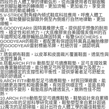
四段符合人體工學的律動弧形，從而讓使用者在腳跟觸
地到腳趾離地的轉換間，更加流暢、更加省力，享受滑
順高效的動能轉換。
5.V-STRIDE對角線內傾式鞋底科技應用，呼應人體工
學，幫助雙腳從腳跟外側至內側進行自然地律動，更加
順暢。
6.GOODYEAR® 固特異橡膠大底，提供超乎想像的耐用
性、穩定性和抓地力。(大底橡膠來自美國俄亥俄州的百
年國際知名橡膠輪胎品牌固特異，每雙SKECHERS x
GOODYEAR的鞋款，都配置有保證固特異真品輪胎橡膠
的GOODYEAR雷射標籤吊牌，杜絕仿冒，請認明真
品)。
7.透氣網布鞋面，以皮革和皮面裁片覆蓋鞋面，透氣性與
支撐性兼具。
8.搭載ARCH FIT® 動態型足弓適應鞋墊，足弓支撐效果
由專業醫師認證，能分散足弓所受到的衝擊力及壓力，
並回饋穩定的支撐性和平衡性，提供穿著者足弓舒壓支
撐的舒適感。
9.ARCH FIT®動態型足弓適應鞋墊，材質回彈避震，能
回饋更高彈性和吸震係數，有效提供穩定性，並能長時
間使用不變形，鞋墊底部內建透氣孔，散熱性佳不悶
熱。
10.ARCH FIT®動態型足弓適應鞋墊，鞋墊設計來自累積
超過20年的足部科學研究成果，鞋墊塑型來自累計超過
12萬次的足部掃描，設計出符合人體工學的最佳鞋墊形