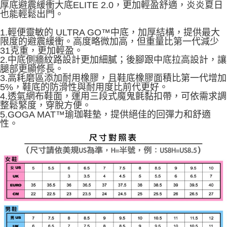
2.基於同意付款使用「大哥付你分期」之契約關係目的，商店將以您的個人
厚底避震緩衝大底ELITE 2.0，更加輕盈舒適，炎炎夏日
資料（包含姓名、電話或地址）提供予台灣大哥大進項蒐集、處理及利用，
也能輕鬆出門。
由本公司與您本人進行分期帳單所需資料之確認、核對及更正。
3.完整用戶服務條款，請詳閱以下連結：
https://oppay.tw/userRule
1.輕便靈敏的 ULTRA GO™中底，加厚結構，提供最大
限度的避震緩衝。高度略微加高，但重量比第一代減少
31克重，更加輕盈。
2.中底側牆紋路設計更加細膩；後腳跟中底拉高設計，讓
腿部更顯修長。
3.高耗磨區添加耐用橡膠，且鞋底橡膠面積比第一代增加
5%，鞋底的防滑性與耐用度比前代更好。
4.透氣網布鞋面，運用三段式魔鬼氈黏扣帶，可依需求調
整鬆緊度，穿脫方便。
5.GOGA MAT™瑜珈鞋墊，提供絕佳的回彈力和舒適
性。