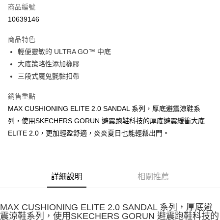
商品編號
LINE Pay
10639146
大哥付你分期
商品特色
相關說明
輕便靈敏的 ULTRA GO™ 中底
【大哥付你分期使用說明】
ATM付款
1.本服務由台灣大哥大提供，台灣大哥大用戶可立即使用無須另外申請。
大底策略性添加橡膠
2.付款方式選擇「大哥付你分期」，訂單成立後會自動跳轉到大哥付的交易
三段式魔鬼氈黏扣帶
流程，驗證手機門號後，選擇欲分期的期數、繳款截止日，確認付款後即完
運送方式
成交易。
銷售重點
3.實際核准額度、可分期數及費用金額請依後續交易確認頁面所載為準。
宅配
4.訂單成立30分鐘內，如未前往確認交易或遇審核未通過，訂單將自動取
MAX CUSHIONING ELITE 2.0 SANDAL 系列，厚底避震涼鞋系
每筆NT$100，滿NT$2,500(含以上)免運費
消。如遇「轉專審核」未通過狀況，表示未達大哥付你分期系統評分，恕無
列，使用SKECHERS GORUN 避震跑鞋科技的厚底避震緩衝大底
法說明評估內容。
ELITE 2.0，更加輕盈舒適，炎炎夏日也能輕鬆出門。
【繳款方式說明】
1.分期款項不併入電信帳單，「大哥付你分期」於每月結算日後寄送繳費提
醒簡訊。
2.透過簡訊連結打開帳單後，可選擇「超商條碼／台灣大直營門市／銀行轉
帳／街口支付／iPASS MONEY」等通路繳費。
詳細說明
相關推薦
【注意事項】
1.本服務係由「台灣大哥大股份有限公司」（以下簡稱本公司）所提供，讓
用戶於交易時，得透過本服務購買商品或服務，並由商店將買賣／分期付款
MAX CUSHIONING ELITE 2.0 SANDAL 系列，厚底避
買賣價金債權讓與本公司後，依約使用本公司帳單繳交帳款。
震涼鞋系列，使用SKECHERS GORUN 避震跑鞋科技的