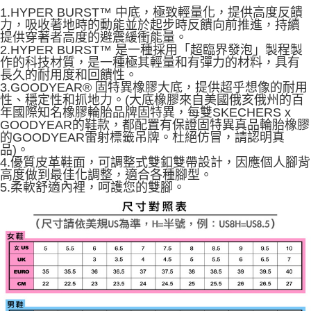
由本公司與您本人進行分期帳單所需資料之確認、核對及更正。
1.HYPER BURST™ 中底，極致輕量化，提供高度反饋
3.完整用戶服務條款，請詳閱以下連結：
https://oppay.tw/userRule
力，吸收著地時的動能並於起步時反饋向前推進，持續
提供穿著者高度的避震緩衝能量。
2.HYPER BURST™ 是一種採用「超臨界發泡」製程製
作的科技材質，是一種極其輕量和有彈力的材料，具有
長久的耐用度和回饋性。
3.GOODYEAR® 固特異橡膠大底，提供超乎想像的耐用
性、穩定性和抓地力。(大底橡膠來自美國俄亥俄州的百
年國際知名橡膠輪胎品牌固特異，每雙SKECHERS x
GOODYEAR的鞋款，都配置有保證固特異真品輪胎橡膠
的GOODYEAR雷射標籤吊牌。杜絕仿冒，請認明真
品)。
4.優質皮革鞋面，可調整式雙釦雙帶設計，因應個人腳背
高度做到最佳化調整，適合各種腳型。
5.柔軟舒適內裡，呵護您的雙腳。