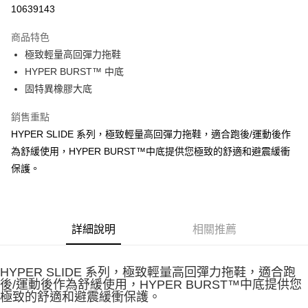
LINE Pay
10639143
大哥付你分期
商品特色
相關說明
極致輕量高回彈力拖鞋
【大哥付你分期使用說明】
ATM付款
1.本服務由台灣大哥大提供，台灣大哥大用戶可立即使用無須另外申請。
HYPER BURST™ 中底
2.付款方式選擇「大哥付你分期」，訂單成立後會自動跳轉到大哥付的交易
固特異橡膠大底
流程，驗證手機門號後，選擇欲分期的期數、繳款截止日，確認付款後即完
運送方式
成交易。
銷售重點
3.實際核准額度、可分期數及費用金額請依後續交易確認頁面所載為準。
宅配
4.訂單成立30分鐘內，如未前往確認交易或遇審核未通過，訂單將自動取
HYPER SLIDE 系列，極致輕量高回彈力拖鞋，適合跑後/運動後作
每筆NT$100，滿NT$2,500(含以上)免運費
消。如遇「轉專審核」未通過狀況，表示未達大哥付你分期系統評分，恕無
為舒緩使用，HYPER BURST™中底提供您極致的舒適和避震緩衝
法說明評估內容。
保護。
【繳款方式說明】
1.分期款項不併入電信帳單，「大哥付你分期」於每月結算日後寄送繳費提
醒簡訊。
2.透過簡訊連結打開帳單後，可選擇「超商條碼／台灣大直營門市／銀行轉
帳／街口支付／iPASS MONEY」等通路繳費。
詳細說明
相關推薦
【注意事項】
1.本服務係由「台灣大哥大股份有限公司」（以下簡稱本公司）所提供，讓
用戶於交易時，得透過本服務購買商品或服務，並由商店將買賣／分期付款
HYPER SLIDE 系列，極致輕量高回彈力拖鞋，適合跑
買賣價金債權讓與本公司後，依約使用本公司帳單繳交帳款。
後/運動後作為舒緩使用，HYPER BURST™中底提供您
2.基於同意付款使用「大哥付你分期」之契約關係目的，商店將以您的個人
極致的舒適和避震緩衝保護。
資料（包含姓名、電話或地址）提供予台灣大哥大進項蒐集、處理及利用，