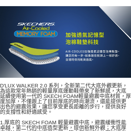
資料（包含姓名、電話或地址）提供予台灣大哥大進項蒐集、處理及利用，
由本公司與您本人進行分期帳單所需資料之確認、核對及更正。
3.完整用戶服務條款，請詳閱以下連結：
https://oppay.tw/userRule
D'LUX WALKER 2.0 系列，全新第二代大底外觀更新，
為這款常年熱銷的輕量厚底運動鞋帶來了新鮮感，大底
延續使用第一代的 SKECH FOAM輕量避震中底材質，厚
度加厚，不僅跟上了目前厚底的時尚潮流，還能提供更
出色的避震效果，讓您享受更長距離的步行，提供良好
的支撐性和舒適感受。
1.厚底的 SKECH FOAM 輕量避震中底，避震緩衝性能
卓越，第二代的中底造型更新，提供新鮮外觀；大底厚