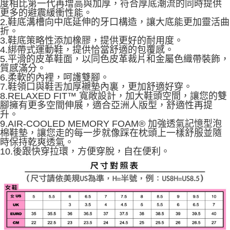
度相比第一代再增高與加厚，符合厚底潮流的同時提供
更多的避震緩衝性能。
2.鞋底溝槽向中底延伸的牙口構造，讓大底能更加靈活曲
折。
3.鞋底策略性添加橡膠，提供更好的耐用度。
4.綁帶式運動鞋，提供恰當舒適的包覆感。
5.平滑的皮革鞋面，以同色皮革裁片和金屬色織帶裝飾，
質感滿分。
6.柔軟的內裡，呵護雙腳。
7.鞋領口與鞋舌加厚襯墊內裏，更加舒適好穿。
8.RELAXED FIT™ 寬敞設計，加大鞋頭空間，讓您的雙
腳擁有更多空間伸展，適合亞洲人版型，舒適性再提
升。
9.AIR-COOLED MEMORY FOAM® 加強透氣記憶型泡
棉鞋墊，讓您走的每一步就像踩在枕頭上一樣舒服並隨
時保持乾爽透氣。
10.後跟快穿拉環，方便穿脫，自在便利。