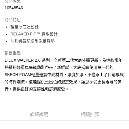
商品編號
LINE Pay
10548546
大哥付你分期
商品特色
相關說明
輕量厚底運動鞋
【大哥付你分期使用說明】
ATM付款
1.本服務由台灣大哥大提供，台灣大哥大用戶可立即使用無須另外申請。
RELAXED FIT™ 寬敞設計
2.付款方式選擇「大哥付你分期」，訂單成立後會自動跳轉到大哥付的交易
加強透氣記憶型泡棉鞋墊
流程，驗證手機門號後，選擇欲分期的期數、繳款截止日，確認付款後即完
運送方式
成交易。
銷售重點
3.實際核准額度、可分期數及費用金額請依後續交易確認頁面所載為準。
宅配
4.訂單成立30分鐘內，如未前往確認交易或遇審核未通過，訂單將自動取
D'LUX WALKER 2.0 系列，全新第二代大底外觀更新，為這款常年
每筆NT$100，滿NT$2,500(含以上)免運費
消。如遇「轉專審核」未通過狀況，表示未達大哥付你分期系統評分，恕無
熱銷的輕量厚底運動鞋帶來了新鮮感，大底延續使用第一代的
法說明評估內容。
SKECH FOAM輕量避震中底材質，厚度加厚，不僅跟上了目前厚底
【繳款方式說明】
1.分期款項不併入電信帳單，「大哥付你分期」於每月結算日後寄送繳費提
的時尚潮流，還能提供更出色的避震效果，讓您享受更長距離的步
醒簡訊。
行，提供良好的支撐性和舒適感受。
2.透過簡訊連結打開帳單後，可選擇「超商條碼／台灣大直營門市／銀行轉
帳／街口支付／iPASS MONEY」等通路繳費。
【注意事項】
1.本服務係由「台灣大哥大股份有限公司」（以下簡稱本公司）所提供，讓
詳細說明
相關推薦
用戶於交易時，得透過本服務購買商品或服務，並由商店將買賣／分期付款
買賣價金債權讓與本公司後，依約使用本公司帳單繳交帳款。
2.基於同意付款使用「大哥付你分期」之契約關係目的，商店將以您的個人