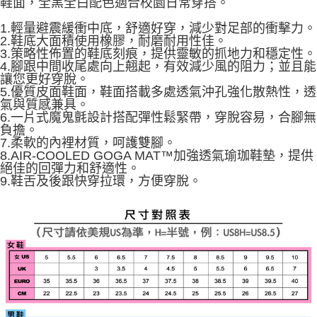
鞋面，全黑全白配色適合校園日常穿搭。
由本公司與您本人進行分期帳單所需資料之確認、核對及更正。
3.完整用戶服務條款，請詳閱以下連結：
https://oppay.tw/userRule
1.輕量避震緩衝中底，舒適好穿，減少對足部的衝擊力。
2.鞋底大面積使用橡膠，耐磨耐用性佳。
3.策略性佈置的鞋底刻痕，提供靈敏的抓地力和穩定性。
4.腳跟中間收尾處向上翹起，有效減少風的阻力；並且能
讓您更好穿脫。
5.優質皮面鞋面，鞋面搭載多處透氣沖孔強化散熱性，透
氣與質感兼具。
6.一片式魔鬼氈設計搭配彈性鬆緊帶，穿脫容易，合腳無
負擔。
7.柔軟的內裡材質，呵護雙腳。
8.AIR-COOLED GOGA MAT™加強透氣瑜珈鞋墊，提供
絕佳的回彈力和舒適性。
9.鞋舌及後跟快穿拉環，方便穿脫。