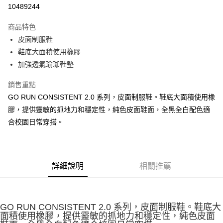
LINE Pay
10489244
大哥付你分期
商品特色
相關說明
皮面制服鞋
【大哥付你分期使用說明】
ATM付款
1.本服務由台灣大哥大提供，台灣大哥大用戶可立即使用無須另外申請。
鞋底大面積使用橡膠
2.付款方式選擇「大哥付你分期」，訂單成立後會自動跳轉到大哥付的交易
加強透氣瑜珈鞋墊
流程，驗證手機門號後，選擇欲分期的期數、繳款截止日，確認付款後即完
運送方式
成交易。
銷售重點
3.實際核准額度、可分期數及費用金額請依後續交易確認頁面所載為準。
宅配
4.訂單成立30分鐘內，如未前往確認交易或遇審核未通過，訂單將自動取
GO RUN CONSISTENT 2.0 系列，皮面制服鞋。鞋底大面積使用橡
每筆NT$100，滿NT$2,500(含以上)免運費
消。如遇「轉專審核」未通過狀況，表示未達大哥付你分期系統評分，恕無
膠，提供靈敏的抓地力和穩定性，純色皮面鞋面，全黑全白配色適
法說明評估內容。
合校園日常穿搭。
【繳款方式說明】
1.分期款項不併入電信帳單，「大哥付你分期」於每月結算日後寄送繳費提
醒簡訊。
2.透過簡訊連結打開帳單後，可選擇「超商條碼／台灣大直營門市／銀行轉
帳／街口支付／iPASS MONEY」等通路繳費。
詳細說明
相關推薦
【注意事項】
1.本服務係由「台灣大哥大股份有限公司」（以下簡稱本公司）所提供，讓
用戶於交易時，得透過本服務購買商品或服務，並由商店將買賣／分期付款
買賣價金債權讓與本公司後，依約使用本公司帳單繳交帳款。
GO RUN CONSISTENT 2.0 系列，皮面制服鞋。鞋底大
2.基於同意付款使用「大哥付你分期」之契約關係目的，商店將以您的個人
面積使用橡膠，提供靈敏的抓地力和穩定性，純色皮面
資料（包含姓名、電話或地址）提供予台灣大哥大進項蒐集、處理及利用，