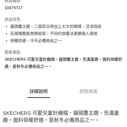
商品編號
LINE Pay
10475717
大哥付你分期
商品特色
相關說明
貓頭鷹主題，二個耳朵再加上大大的眼睛，活潑俏皮
【大哥付你分期使用說明】
ATM付款
1.本服務由台灣大哥大提供，台灣大哥大用戶可立即使用無須另外申請。
反摺帽簷能修飾臉型，不同的穿戴法更顯個人風格
2.付款方式選擇「大哥付你分期」，訂單成立後會自動跳轉到大哥付的交易
保暖舒適，冷天必備商品之一
流程，驗證手機門號後，選擇欲分期的期數、繳款截止日，確認付款後即完
運送方式
成交易。
銷售重點
3.實際核准額度、可分期數及費用金額請依後續交易確認頁面所載為準。
宅配
4.訂單成立30分鐘內，如未前往確認交易或遇審核未通過，訂單將自動取
SKECHERS 可愛兒童針織帽，貓頭鷹主題，充滿童趣。面料保暖舒
每筆NT$100，滿NT$2,500(含以上)免運費
消。如遇「轉專審核」未通過狀況，表示未達大哥付你分期系統評分，恕無
適，是秋冬必備商品之一。
法說明評估內容。
【繳款方式說明】
1.分期款項不併入電信帳單，「大哥付你分期」於每月結算日後寄送繳費提
醒簡訊。
2.透過簡訊連結打開帳單後，可選擇「超商條碼／台灣大直營門市／銀行轉
詳細說明
相關推薦
帳／街口支付／iPASS MONEY」等通路繳費。
【注意事項】
1.本服務係由「台灣大哥大股份有限公司」（以下簡稱本公司）所提供，讓
SKECHERS 可愛兒童針織帽，貓頭鷹主題，充滿童
用戶於交易時，得透過本服務購買商品或服務，並由商店將買賣／分期付款
趣。面料保暖舒適，是秋冬必備商品之一。
買賣價金債權讓與本公司後，依約使用本公司帳單繳交帳款。
2.基於同意付款使用「大哥付你分期」之契約關係目的，商店將以您的個人