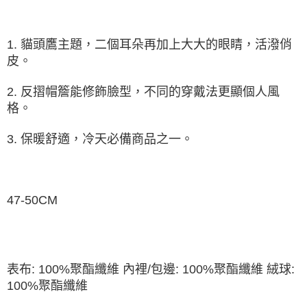
資料（包含姓名、電話或地址）提供予台灣大哥大進項蒐集、處理及利用，
由本公司與您本人進行分期帳單所需資料之確認、核對及更正。
3.完整用戶服務條款，請詳閱以下連結：
https://oppay.tw/userRule
1. 貓頭鷹主題，二個耳朵再加上大大的眼睛，活潑俏
皮。
2. 反摺帽簷能修飾臉型，不同的穿戴法更顯個人風
格。
3. 保暖舒適，冷天必備商品之一。
47-50CM
表布: 100%聚酯纖維 內裡/包邊: 100%聚酯纖維 絨球:
100%聚酯纖維