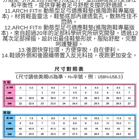
和平衡性，提供穿著者足弓舒壓支撐的舒適感。
11.ARCH FIT® 動態型足弓適應鞋墊(進階跑鞋專屬版
本)，材質輕盈靈活，鞋墊底部內建透氣孔，散熱性佳不
悶熱。
12.ARCH FIT® 動態型足弓適應鞋墊(進階跑鞋專屬版
本)，來自超過20年的足部科學研究所研究開發，透過12
萬次足部掃描，設計出最佳鞋墊形狀，服貼舒壓，完整
呵護雙腳。
13.後跟快穿拉環，方便穿脫，自在便利。
14.鞋頭外側和後跟織帶置入反光科技，夜跑更加安全。