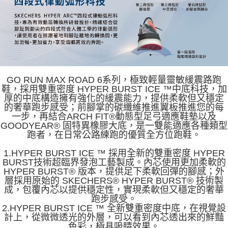
GO RUN MAX ROAD 6系列，極致輕量靈敏緩震路跑
鞋，採用雙重密度 HYPER BURST ICE ™中底科技，加
厚的中底構造擁有強化的緩震能力，提供柔軟但又穩定
的奢華跑步感受；前腳掌的碳纖維推進翼板推進您的每
一步，再結合ARCH FIT®動態型足弓適應鞋墊以及
GOODYEAR® 固特異橡膠大底，是一雙能適應各種類型
跑者，在日常公路練跑的優質全方位跑鞋。
1.HYPER BURST ICE ™ 採用全新的雙重密度 HYPER
BURST技術超臨界發泡工藝製成。內芯使用更加柔軟的
HYPER BURST® 版本，提供足下柔軟回彈的腳感；外
層採用原始的 SKECHERS® HYPER BURST® 技術製
成，包覆內芯以提供穩定性，實現柔軟但又穩定的奢華
跑步感受。
2.HYPER BURST ICE ™ 全新雙重密度中底，在視覺設
計上，從微微透光的外層，可以看到內芯透出來的鮮豔
色彩，極具吸睛效果。