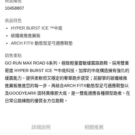
商品編號
LINE Pay
10458807
大哥付你分期
商品特色
相關說明
HYPER BURST ICE ™中底
【大哥付你分期使用說明】
ATM付款
1.本服務由台灣大哥大提供，台灣大哥大用戶可立即使用無須另外申請。
碳纖維推進翼板
2.付款方式選擇「大哥付你分期」，訂單成立後會自動跳轉到大哥付的交易
ARCH FIT® 動態型足弓適應鞋墊
流程，驗證手機門號後，選擇欲分期的期數、繳款截止日，確認付款後即完
運送方式
成交易。
銷售重點
3.實際核准額度、可分期數及費用金額請依後續交易確認頁面所載為準。
宅配
4.訂單成立30分鐘內，如未前往確認交易或遇審核未通過，訂單將自動取
GO RUN MAX ROAD 6系列，極致輕量靈敏緩震路跑鞋，採用雙重
每筆NT$100，滿NT$2,500(含以上)免運費
消。如遇「轉專審核」未通過狀況，表示未達大哥付你分期系統評分，恕無
密度 HYPER BURST ICE ™中底科技，加厚的中底構造擁有強化的
法說明評估內容。
緩震能力，提供柔軟但又穩定的奢華跑步感受；前腳掌的碳纖維推
【繳款方式說明】
1.分期款項不併入電信帳單，「大哥付你分期」於每月結算日後寄送繳費提
進翼板推進您的每一步，再結合ARCH FIT®動態型足弓適應鞋墊以
醒簡訊。
及GOODYEAR® 固特異橡膠大底，是一雙能適應各種類型跑者，在
2.透過簡訊連結打開帳單後，可選擇「超商條碼／台灣大直營門市／銀行轉
帳／街口支付／iPASS MONEY」等通路繳費。
日常公路練跑的優質全方位跑鞋。
【注意事項】
1.本服務係由「台灣大哥大股份有限公司」（以下簡稱本公司）所提供，讓
用戶於交易時，得透過本服務購買商品或服務，並由商店將買賣／分期付款
詳細說明
相關推薦
買賣價金債權讓與本公司後，依約使用本公司帳單繳交帳款。
2.基於同意付款使用「大哥付你分期」之契約關係目的，商店將以您的個人