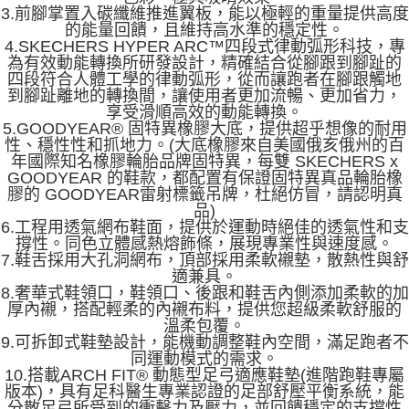
3.前腳掌置入碳纖維推進翼板，能以極輕的重量提供高度
的能量回饋，且維持高水準的穩定性。
4.SKECHERS HYPER ARC™四段式律動弧形科技，專
為有效動能轉換所研發設計，精確結合從腳跟到腳趾的
四段符合人體工學的律動弧形，從而讓跑者在腳跟觸地
到腳趾離地的轉換間，讓使用者更加流暢、更加省力，
享受滑順高效的動能轉換。
5.GOODYEAR® 固特異橡膠大底，提供超乎想像的耐用
性、穩性性和抓地力。(大底橡膠來自美國俄亥俄州的百
年國際知名橡膠輪胎品牌固特異，每雙 SKECHERS x
GOODYEAR 的鞋款，都配置有保證固特異真品輪胎橡
膠的 GOODYEAR雷射標籤吊牌，杜絕仿冒，請認明真
品)
6.工程用透氣網布鞋面，提供於運動時絕佳的透氣性和支
撐性。同色立體感熱熔飾條，展現專業性與速度感。
7.鞋舌採用大孔洞網布，頂部採用柔軟襯墊，散熱性與舒
適兼具。
8.奢華式鞋領口，鞋領口、後跟和鞋舌內側添加柔軟的加
厚內襯，搭配輕柔的內襯布料，提供您超級柔軟舒服的
溫柔包覆。
9.可拆卸式鞋墊設計，能機動調整鞋內空間，滿足跑者不
同運動模式的需求。
10.搭載ARCH FIT® 動態型足弓適應鞋墊(進階跑鞋專屬
版本)，具有足科醫生專業認證的足部舒壓平衡系統，能
分散足弓所受到的衝擊力及壓力，並回饋穩定的支撐性