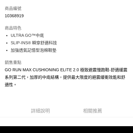
信用卡一次付款
商品編號
LINE Pay
10368919
大哥付你分期
商品特色
相關說明
ULTRA GO™中底
【大哥付你分期使用說明】
ATM付款
1.本服務由台灣大哥大提供，台灣大哥大用戶可立即使用無須另外申請。
SLIP-INS® 瞬穿舒適科技
2.付款方式選擇「大哥付你分期」，訂單成立後會自動跳轉到大哥付的交易
加強透氣記憶型泡棉鞋墊
流程，驗證手機門號後，選擇欲分期的期數、繳款截止日，確認付款後即完
運送方式
成交易。
銷售重點
3.實際核准額度、可分期數及費用金額請依後續交易確認頁面所載為準。
宅配
4.訂單成立30分鐘內，如未前往確認交易或遇審核未通過，訂單將自動取
GO RUN MAX CUSHIONING ELITE 2.0 極致避震慢跑鞋-舒適緩震
每筆NT$100，滿NT$2,500(含以上)免運費
消。如遇「轉專審核」未通過狀況，表示未達大哥付你分期系統評分，恕無
系列第二代，加厚的中底結構，提供最大限度的避震緩衝效能和舒
法說明評估內容。
適性。
【繳款方式說明】
1.分期款項不併入電信帳單，「大哥付你分期」於每月結算日後寄送繳費提
醒簡訊。
2.透過簡訊連結打開帳單後，可選擇「超商條碼／台灣大直營門市／銀行轉
帳／街口支付／iPASS MONEY」等通路繳費。
詳細說明
相關推薦
【注意事項】
1.本服務係由「台灣大哥大股份有限公司」（以下簡稱本公司）所提供，讓
用戶於交易時，得透過本服務購買商品或服務，並由商店將買賣／分期付款