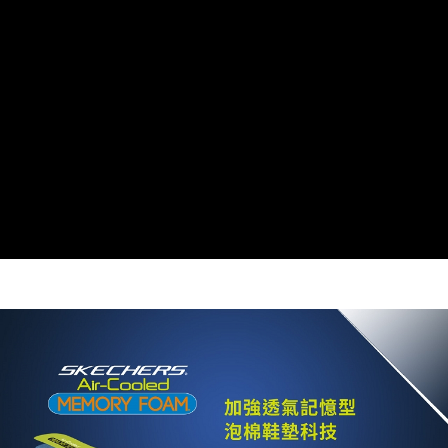
買賣價金債權讓與本公司後，依約使用本公司帳單繳交帳款。
2.基於同意付款使用「大哥付你分期」之契約關係目的，商店將以您的個人
資料（包含姓名、電話或地址）提供予台灣大哥大進項蒐集、處理及利用，
由本公司與您本人進行分期帳單所需資料之確認、核對及更正。
3.完整用戶服務條款，請詳閱以下連結：
https://oppay.tw/userRule