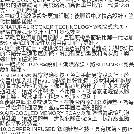
限度的避震緩衝。高度略為加高但重量比第一代減少31
克重，更加輕盈。
2.中底側牆紋路設計更加細膩；後腳跟中底拉高設計，強
化穩固腳後跟。
3.NATURAL ROCKER TECHNOLOGY®搖滾式大底，
鞋底前後弧形設計，提升步伐效率。
4.高耗磨區添加耐用橡膠，且鞋底橡膠面積比第一代增加
5%，鞋底的防滑性與耐用度比前代更好。
5.透氣網布鞋面，提供您舒適透氣的穿著體驗；熱熔科技
的金屬光澤速度感飾條，增加鞋面造型感和層次感，與
強化鞋面穩定性。
6.一體式SLIP-INS®設計，消除界線，將SLIP-INS ®完美
藏進鞋面。
7.SLIP-INS® 瞬穿舒適科技，免動手輕易穿脫設計，於
後套中加入杜邦Hytrel®熱塑性彈性體，該材料具有橡膠
的彈性和塑料的強度，像是貼心地內建了一個永久的舒
適鞋拔，讓您不用彎腰，不用蹲下，站著就能輕鬆入腳
穿上鞋，解放雙手，快速、乾淨、便利！
8.後跟專屬柔軟枕頭設計，在後套內添加柔軟襯墊，為每
一步增添舒適感受，並能牢牢固定您的雙腳。
9.AIR-COOLED MEMORY FOAM® 加強透氣記憶型泡
棉鞋墊，讓您走的每一步就像踩在枕頭上一樣舒服並隨
時保持乾爽透氣。
10.COPPER-INFUSED 鍍銅鞋墊科技，具有抗菌、防止