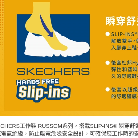
ECHERS工作鞋 RUSSOM系列，搭載SLIP-INS® 瞬穿
底電氣絕緣，防止觸電危險安全設計，可確保您工作時的