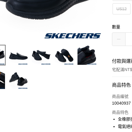
US12
數量
付款與運
宅配滿NT$
付款方式
商品特色
信用卡一
商品編號
10040937
LINE Pay
商品特色
大哥付你
全橡膠
相關說明
電氣絕
【大哥付