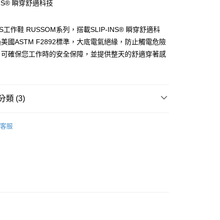
-INS® 瞬穿舒適科技
由台灣大哥大提供，台灣大哥大用戶可立即使用無須另外申請。
式選擇「大哥付你分期」，訂單成立後會自動跳轉到大哥付的交易
證手機門號後，選擇欲分期的期數、繳款截止日，確認付款後即
RS工作鞋 RUSSOM系列，搭載SLIP-INS® 瞬穿舒適科
。
准額度、可分期數及費用金額請依後續交易確認頁面所載為準。
美國ASTM F2892標準，大底電氣絕緣，防止觸電危險
立30分鐘內，如未前往確認交易或遇審核未通過，訂單將自動取
，可確保您工作時的安全保障，並提供整天的舒適穿著感
「轉專審核」未通過狀況，表示未達大哥付你分期系統評分，恕
00，滿NT$2,500(含以上)免運費
評估內容。
式說明】
項不併入電信帳單，「大哥付你分期」於每月結算日後寄送繳費提
類 (3)
訊連結打開帳單後，可選擇「超商條碼／台灣大直營門市／銀行轉
付／iPASS MONEY」等通路繳費。
生活
休閒系列
客服
項】
備】工作鞋系列
男款
係由「台灣大哥大股份有限公司」（以下簡稱本公司）所提供，讓
易時，得透過本服務購買商品或服務，並由商店將買賣／分期付
/9 父親節限時正價品9折(指定款除外)
鞋款-男性
金債權讓與本公司後，依約使用本公司帳單繳交帳款。
意付款使用「大哥付你分期」之契約關係目的，商店將以您的個人
含姓名、電話或地址）提供予台灣大哥大進項蒐集、處理及利
公司與您本人進行分期帳單所需資料之確認、核對及更正。
戶服務條款，請詳閱以下連結：
https://oppay.tw/userRule