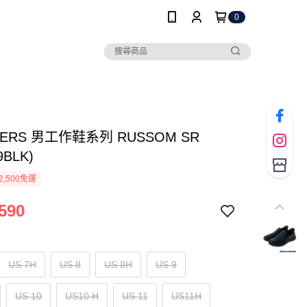
0
HERS 男工作鞋系列 RUSSOM SR
9BLK)
2,500免運
590
US 7H
US 8
US 8H
US 9
US 10
US10 H
US 11
US11H