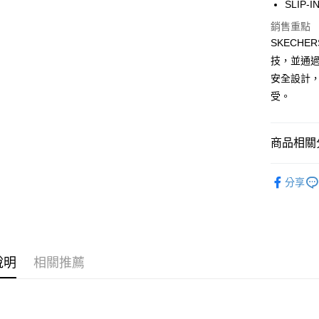
SLIP
ATM付款
1.本服務
2.付款方
銷售重點
流程，驗
SKECHE
完成交易
運送方式
3.實際核
技，並通過
4.訂單成
宅配
安全設計
消。如遇
受。
每筆NT$1
無法說明
【繳款方
1.分期款
醒簡訊。
商品相關分
2.透過簡
帳／街口支
男性 智慧
分享
【注意事
【職場必
1.本服務
用戶於交
7/16-8
款買賣價
2.基於同
資料（包
說明
相關推薦
用，由本
3.完整用