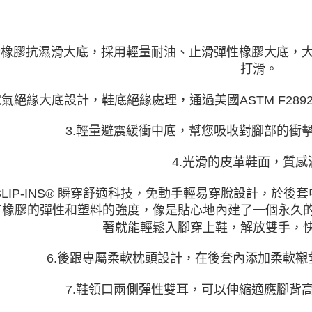
.全橡膠抗濕滑大底，採用輕量耐油、止滑彈性橡膠大底，
打滑。
.電氣絕緣大底設計，鞋底絕緣處理，通過美國ASTM F2
3.輕量避震緩衝中底，幫您吸收對腳部的衝
4.光滑的皮革鞋面，質感
 SLIP-INS® 瞬穿舒適科技，免動手輕易穿脫設計，於後
有橡膠的彈性和塑料的強度，像是貼心地內建了一個永久
著就能輕鬆入腳穿上鞋，解放雙手，
6.後跟專屬柔軟枕頭設計，在後套內添加柔軟
7.鞋領口兩側彈性雙耳，可以伸縮適應腳背