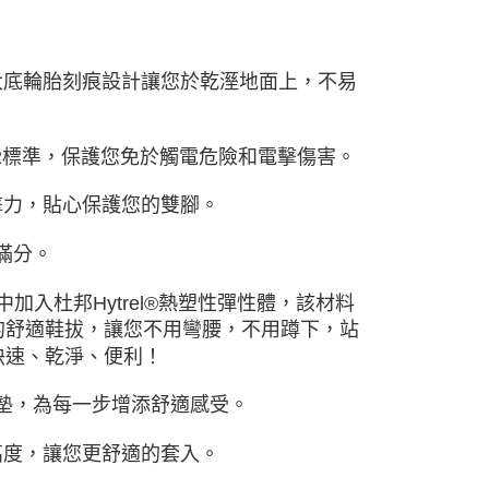
大底輪胎刻痕設計讓您於乾溼地面上，不易
892標準，保護您免於觸電危險和電擊傷害。
擊力，貼心保護您的雙腳。
滿分。
套中加入杜邦Hytrel®熱塑性彈性體，該材料
的舒適鞋拔，讓您不用彎腰，不用蹲下，站
快速、乾淨、便利！
襯墊，為每一步增添舒適感受。
高度，讓您更舒適的套入。