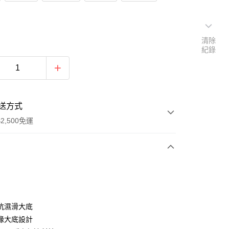
清除
紀錄
送方式
2,500免運
次付款
分期
抗濕滑大底
緣大底設計
你分期使用說明】