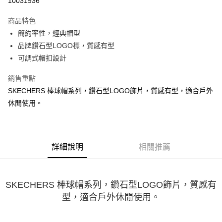
10031936
大哥付你分期
商品特色
相關說明
簡約率性，經典帽型
【大哥付你分期使用說明】
ATM付款
1.本服務由台灣大哥大提供，台灣大哥大用戶可立即使用無須另外申請。
品牌鑽石型LOGO標，質感有型
2.付款方式選擇「大哥付你分期」，訂單成立後會自動跳轉到大哥付的交易
可調式帽扣設計
流程，驗證手機門號後，選擇欲分期的期數、繳款截止日，確認付款後即完
運送方式
成交易。
銷售重點
3.實際核准額度、可分期數及費用金額請依後續交易確認頁面所載為準。
宅配
4.訂單成立30分鐘內，如未前往確認交易或遇審核未通過，訂單將自動取
SKECHERS 棒球帽系列，鑽石型LOGO飾片，質感有型，適合戶外
每筆NT$100，滿NT$2,500(含以上)免運費
消。如遇「轉專審核」未通過狀況，表示未達大哥付你分期系統評分，恕無
休閒使用。
法說明評估內容。
【繳款方式說明】
1.分期款項不併入電信帳單，「大哥付你分期」於每月結算日後寄送繳費提
醒簡訊。
2.透過簡訊連結打開帳單後，可選擇「超商條碼／台灣大直營門市／銀行轉
詳細說明
相關推薦
帳／街口支付／iPASS MONEY」等通路繳費。
【注意事項】
1.本服務係由「台灣大哥大股份有限公司」（以下簡稱本公司）所提供，讓
SKECHERS 棒球帽系列，鑽石型LOGO飾片，質感有
用戶於交易時，得透過本服務購買商品或服務，並由商店將買賣／分期付款
型，適合戶外休閒使用。
買賣價金債權讓與本公司後，依約使用本公司帳單繳交帳款。
2.基於同意付款使用「大哥付你分期」之契約關係目的，商店將以您的個人
資料（包含姓名、電話或地址）提供予台灣大哥大進項蒐集、處理及利用，