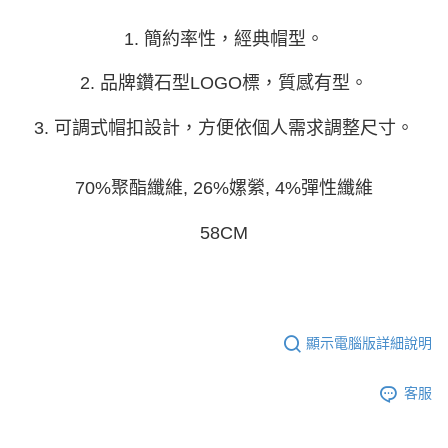
由本公司與您本人進行分期帳單所需資料之確認、核對及更正。
3.完整用戶服務條款，請詳閱以下連結：
https://oppay.tw/userRule
1. 簡約率性，經典帽型。
2. 品牌鑽石型LOGO標，質感有型。
3. 可調式帽扣設計，方便依個人需求調整尺寸。
70%聚酯纖維, 26%嫘縈, 4%彈性纖維
58CM
顯示電腦版詳細說明
客服